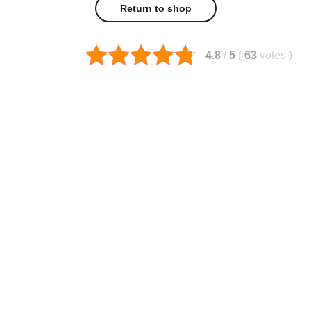
Return to shop
4.8
/
5
(
63
votes
)