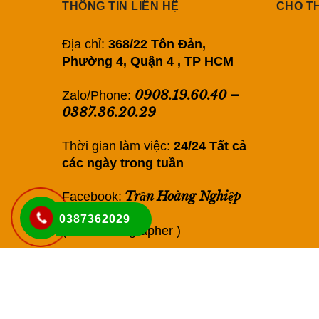
THÔNG TIN LIÊN HỆ
CHO T
Địa chỉ:
368/22 Tôn Đản,
Phường 4, Quận 4 , TP HCM
0908.19.60.40
–
Zalo/Phone:
0387.36.20.29
Thời gian làm việc:
24/24 Tất cả
các ngày trong tuần
Trần Hoàng Nghiệp
Facebook:
0387362029
(Nica Photographer )