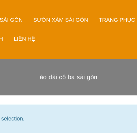
 SÀI GÒN
SƯỜN XÁM SÀI GÒN
TRANG PHỤC
H
LIÊN HỆ
áo dài cô ba sài gòn
selection.