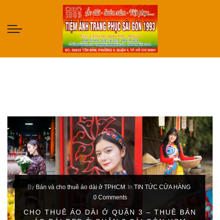
By
Bán và cho thuê áo dài ở TPHCM
In
TIN TỨC CỬA HÀNG
0 Comments
CHO THUÊ ÁO DÀI Ở QUẬN 3 – THUÊ BÁN