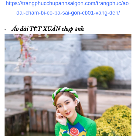
https://trangphucchupanhsaigon.com/trangphuc/ao-
dai-cham-bi-co-ba-sai-gon-cb01-vang-den/
Áo dài TẾT XUÂN chụp ảnh