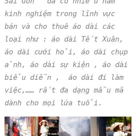
Sài Gòn ” đã có nhiều năm
kinh nghiệm trong lĩnh vực
bán và cho thuê áo dài các
loại như : áo dài Tết Xuân,
áo dài cưới hỏi, áo dài chụp
ảnh, áo dài sự kiện , áo dài
biểu diễn , áo dài đi làm
việc,…… rất đa dạng mẫu mã
dành cho mọi lứa tuổi.