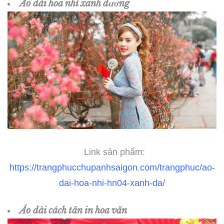
Áo dài hoa nhí xanh dương
Link sản phẩm:
https://trangphucchupanhsaigon.com/trangphuc/ao-
dai-hoa-nhi-hn04-xanh-da/
Áo dài cách tân in hoa văn