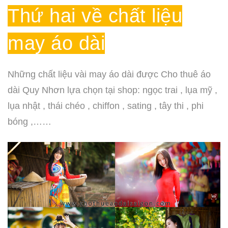
Thứ hai về chất liệu
may áo dài
Những chất liệu vài may áo dài được Cho thuê áo
dài Quy Nhơn lựa chọn tại shop: ngọc trai , lụa mỹ ,
lụa nhật , thái chéo , chiffon , sating , tây thi , phi
bóng ,……