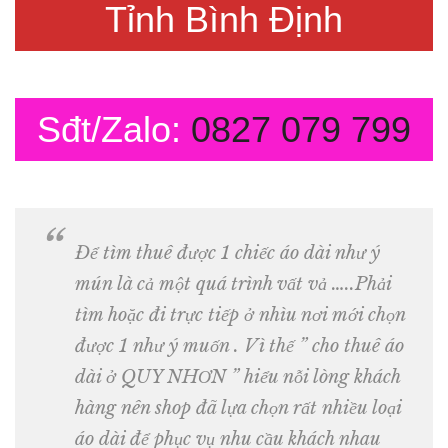
Tỉnh Bình Định
Sđt/Zalo:
0827 079 799
Để tìm thuê được 1 chiếc áo dài như ý
mún là cả một quá trình vất vả …..Phải
tìm hoặc đi trực tiếp ở nhìu nơi mới chọn
được 1 như ý muốn . Vì thế ” cho thuê áo
dài ở QUY NHƠN ” hiểu nỗi lòng khách
hàng nên shop đã lựa chọn rất nhiều loại
áo dài để phục vụ nhu cầu khách nhau