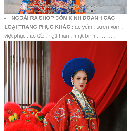
NGOÀI RA SHOP CÒN KINH DOANH CÁC
LOẠI TRANG PHỤC KHÁC :
áo yếm , sườn xám ,
việt phục , áo tấc , ngũ thân , nhật bình ,……….