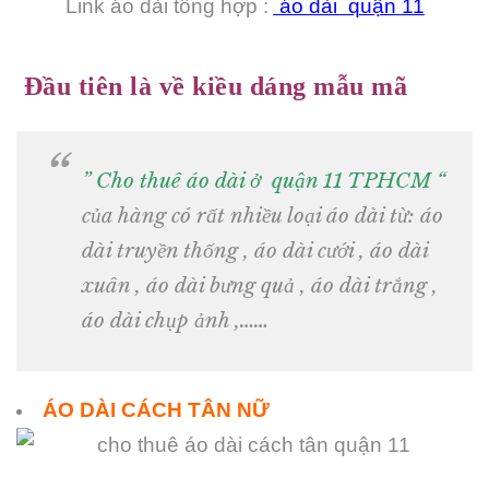
Link áo dài tổng hợp :
áo dài quận 11
Đầu tiên là về kiều dáng mẫu mã
” Cho thuê áo dài ở quận 11 TPHCM “
của hàng có rất nhiều loại áo dài từ: áo
dài truyền thống , áo dài cưới , áo dài
xuân , áo dài bưng quả , áo dài trắng ,
áo dài chụp ảnh ,……
ÁO DÀI CÁCH TÂN NỮ