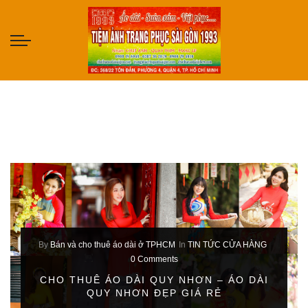
By
Bán và cho thuê áo dài ở TPHCM
In
TIN TỨC CỬA HÀNG
0 Comments
CHO THUÊ ÁO DÀI QUY NHƠN – ÁO DÀI
QUY NHƠN ĐẸP GIÁ RẺ