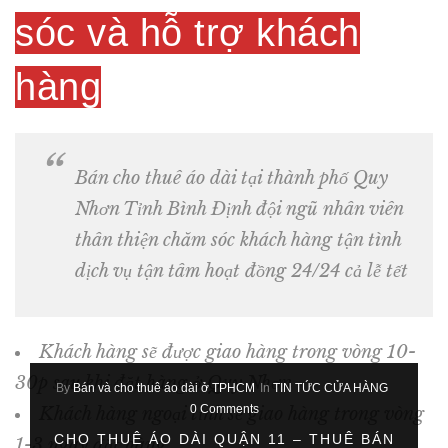
sóc và hỗ trợ khách
hàng
Bán cho thuê áo dài tại thành phố Quy
Nhơn Tỉnh Bình Định đội ngũ nhân viên
thân thiện chăm sóc khách hàng tận tình
dịch vụ tận tâm hoạt đồng 24/24 cả lễ tết
Khách hàng sẽ được giao hàng trong vòng 10-
30p sau khi đặt hàng ở Quy Nhơn
By
Bán và cho thuê áo dài ở TPHCM
In
TIN TỨC CỬA HÀNG
0 Comments
Khách hàng ngoại tỉnh sẽ giao hàng trong vòng
CHO THUÊ ÁO DÀI QUẬN 11 – THUÊ BÁN
1-3 ngày đặt hàng