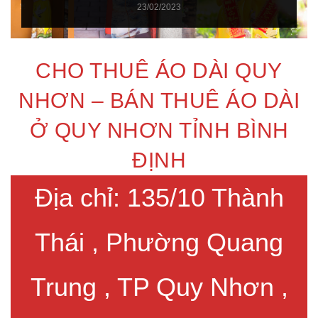
23/02/2023
CHO THUÊ ÁO DÀI QUY
NHƠN – BÁN THUÊ ÁO DÀI
Ở QUY NHƠN TỈNH BÌNH
ĐỊNH
Địa chỉ: 135/10 Thành
Thái , Phường Quang
Trung , TP Quy Nhơn ,