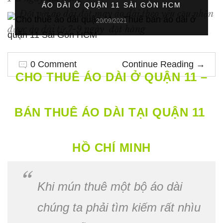
ÁO DÀI Ở QUẬN 11 SÀI GÒN HCM
Đối với áo dài đặt may áo dài theo yêu cầu nhận
20/09/2021
được áo dài từ 7-9 ngày đặt hàng
0 Comment
Continue Reading
→
CHO THUÊ ÁO DÀI Ở QUẬN 11 –
BÁN THUÊ ÁO DÀI TẠI QUẬN 11
HỒ CHÍ MINH
Khi mún thuê một bộ áo dài
chúng ta phải tìm kiếm rất nhìu