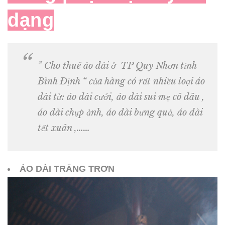
dạng
” Cho thuê áo dài ở TP Quy Nhơn tỉnh
Bình Định “
của hàng có rất nhiều loại áo
dài từ: áo dài cưới, áo dài sui mẹ cô dâu ,
áo dài chụp ảnh, áo dài bưng quả, áo dài
tết xuân ,……
ÁO DÀI TRẮNG TRƠN