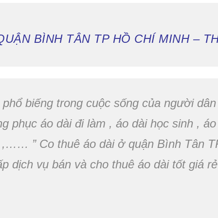
UẬN BÌNH TÂN TP HỒ CHÍ MINH – TH
c phổ biếng trong cuộc sống của người dân
ng phục áo dài đi làm , áo dài học sinh , áo
ệc ,…… ” Co thuê áo dài ở quận Bình Tân
p dịch vụ bán và cho thuê áo dài tốt giá r