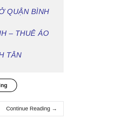
 Ở QUẬN BÌNH
NH – THUÊ ÁO
NH TÂN
ing
“Cho
thuê
Continue Reading
→
áo
dài
truyền