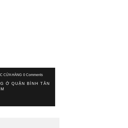
ỨC CỬA HÀNG
0 Comments
G Ở QUẬN BÌNH TÂN
CM