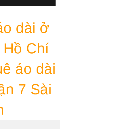
áo dài ở
 Hồ Chí
ê áo dài
ận 7 Sài
n