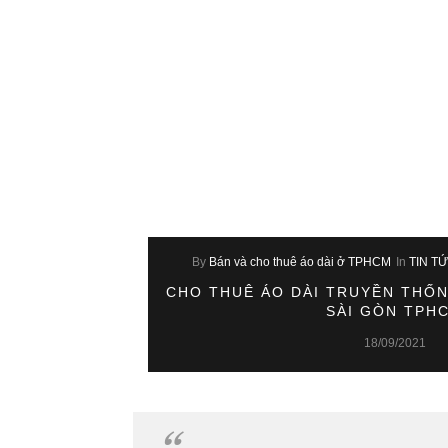
By
Bán và cho thuê áo dài ở TPHCM
In
TIN T
CHO THUÊ ÁO DÀI TRUYỀN THỐN
SÀI GÒN TPH
18/09/2021