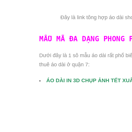
Đây là link tông hợp áo dài s
MẪU MÃ ĐA DẠNG PHONG 
Dưới đây là 1 sô mẫu áo dài rất phổ b
thuê áo dài ở quận 7:
ÁO DÀI IN 3D CHỤP ẢNH TẾT XU