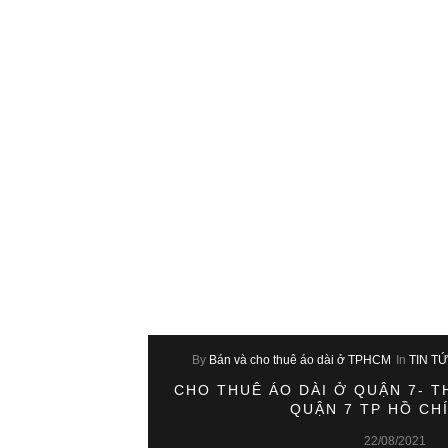
By
Bán và cho thuê áo dài ở TPHCM
In
TIN T
CHO THUÊ ÁO DÀI Ở QUẬN 7- T
QUẬN 7 TP HỒ CH
22/08/2021