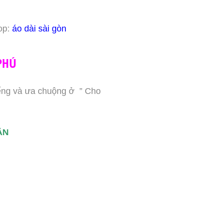
hop:
áo dài sài gòn
PHÚ
iếng và ưa chuộng ở ” Cho
ÂN