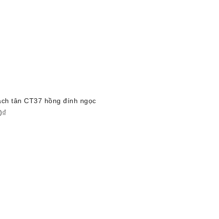
ách tân CT37 hồng đính ngọc
0
₫