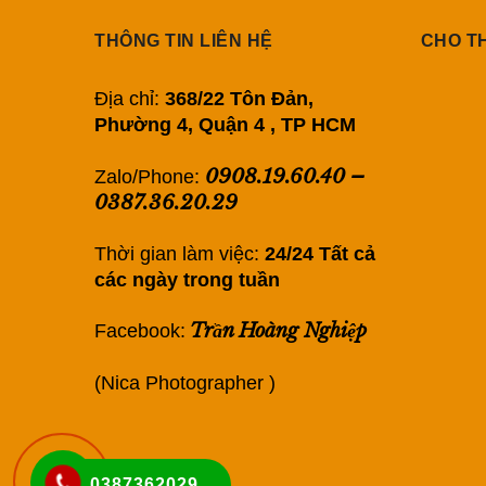
THÔNG TIN LIÊN HỆ
CHO T
Địa chỉ:
368/22 Tôn Đản,
Phường 4, Quận 4 , TP HCM
0908.19.60.40
–
Zalo/Phone:
0387.36.20.29
Thời gian làm việc:
24/24 Tất cả
các ngày trong tuần
Trần Hoàng Nghiệp
Facebook:
(Nica Photographer )
0387362029