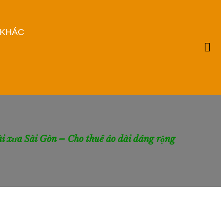
 KHÁC
i xưa Sài Gòn – Cho thuê áo dài dáng rộng