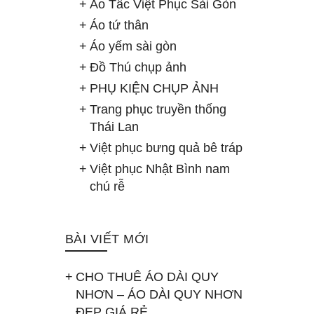
Áo Tấc Việt Phục Sài Gòn
Áo tứ thân
Áo yếm sài gòn
Đồ Thú chụp ảnh
PHỤ KIỆN CHỤP ẢNH
Trang phục truyền thống
Thái Lan
Việt phục bưng quả bê tráp
Việt phục Nhật Bình nam
chú rễ
BÀI VIẾT MỚI
CHO THUÊ ÁO DÀI QUY
NHƠN – ÁO DÀI QUY NHƠN
ĐẸP GIÁ RẺ