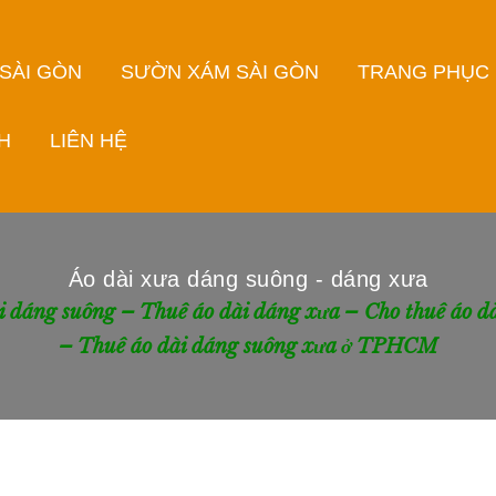
 SÀI GÒN
SƯỜN XÁM SÀI GÒN
TRANG PHỤC
H
LIÊN HỆ
Áo dài xưa dáng suông - dáng xưa
i dáng suông – Thuê áo dài dáng xưa – Cho thuê áo dà
– Thuê áo dài dáng suông xưa ở TPHCM