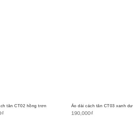
ách tân CT02 hồng trơn
Áo dài cách tân CT03 xanh dư
0
₫
190,000
₫