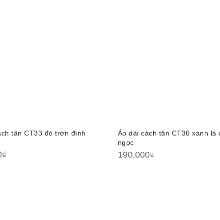
ách tân CT33 đỏ trơn đính
Áo dài cách tân CT36 xanh lá 
ngọc
0
₫
190,000
₫