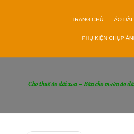
TRANG CHỦ
ÁO DÀI
PHỤ KIỆN CHỤP ẢN
Cho thuê áo dài xưa – Bán cho mướn áo dà