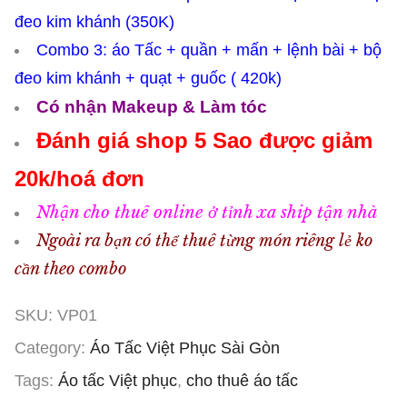
đeo kim khánh (350K)
Combo 3: áo Tấc + quần + mấn + lệnh bài + bộ
đeo kim khánh + quạt + guốc ( 420k)
Có nhận Makeup & Làm tóc
Đánh giá shop 5 Sao được giảm
20k/hoá đơn
Nhận cho thuê online ở tỉnh xa ship tận nhà
Ngoài ra bạn có thể thuê từng món riêng lẻ ko
cần theo combo
SKU:
VP01
Category:
Áo Tấc Việt Phục Sài Gòn
Tags:
Áo tấc Việt phục
,
cho thuê áo tấc