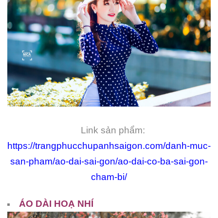
Link sản phẩm:
https://trangphucchupanhsaigon.com/danh-muc-
san-pham/ao-dai-sai-gon/ao-dai-co-ba-sai-gon-
cham-bi/
ÁO DÀI HOẠ NHÍ