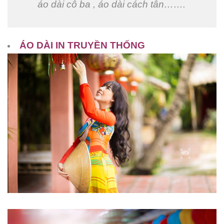
áo dài cô ba , áo dài cách tân…….
ÁO DÀI IN TRUYỀN THỐNG