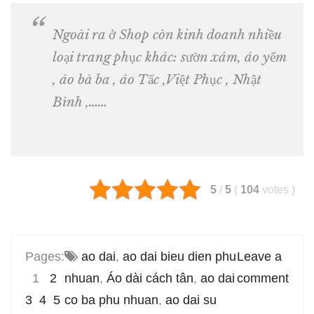
Ngoài ra ở Shop còn kinh doanh nhiều
loại trang phục khác: sườn xám, áo yếm
, áo bà ba , áo Tấc ,Việt Phục , Nhật
Bình ,……
5
/
5
(
104
votes
)
Pages:
ao dai
,
ao dai bieu dien phu
Leave a
1
Page
,
2
Page
,
nhuan
Page
,
Áo dài cách tân
,
ao dai
comment
3
,
4
Page
,
5
Page
co ba phu nhuan
,
ao dai su