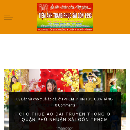
By
Bán và cho thuê áo dài ở TPHCM
In
TIN TỨC CỬA HÀNG
0 Comments
CHO THUÊ ÁO DÀI TRUYỀN THỐNG Ở
QUẬN PHÚ NHUẬN SÀI GÒN TPHCM
17/09/2021