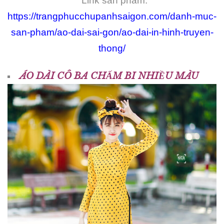
Link sản phẩm:
https://trangphucchupanhsaigon.com/danh-muc-
san-pham/ao-dai-sai-gon/ao-dai-in-hinh-truyen-
thong/
ÁO DÀI CÔ BA CHẤM BI NHIỀU MÀU