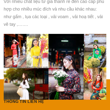
Với nhiều chất liệu từ giá thành rẻ đến cáo cấp phù
hợp cho nhiều múc đích và nhu cầu khác nhau:
như gấm , lụa các loại , vải voam , vải hoạ tiết , vải
vẽ tay ,…….
THÔNG TIN LIÊN HỆ