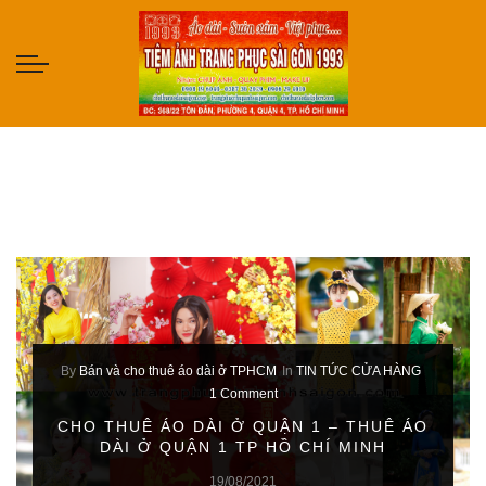
By
Bán và cho thuê áo dài ở TPHCM
In
TIN TỨC CỬA HÀNG
1 Comment
CHO THUÊ ÁO DÀI Ở QUẬN 1 – THUÊ ÁO
DÀI Ở QUẬN 1 TP HỒ CHÍ MINH
19/08/2021