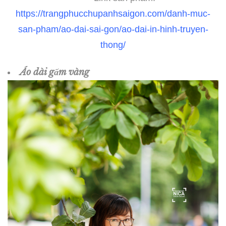
https://trangphucchupanhsaigon.com/danh-muc-
san-pham/ao-dai-sai-gon/ao-dai-in-hinh-truyen-
thong/
Áo dài gấm vàng