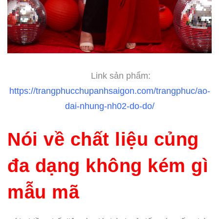
Link sản phẩm:
https://trangphucchupanhsaigon.com/trangphuc/ao-
dai-nhung-nh02-do-do/
Nói về chất liệu củng
đa dạng không kém gì
mẫu mã