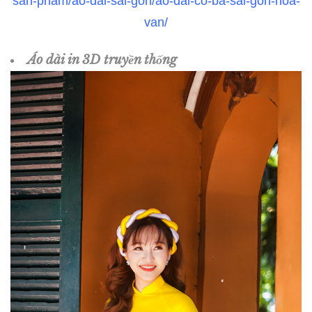
san-pham/ao-dai-sai-gon/ao-dai-co-ba-sai-gon-hoa-
van/
Áo dài in 3D truyền thống