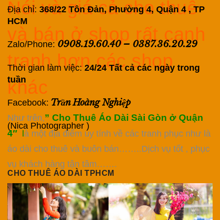
Nói và giá cả cho thuê
Địa chỉ:
368/22 Tôn Đản, Phường 4, Quận 4 , TP
HCM
và bán ở shop rất cạnh
0908.19.60.40
–
0387.36.20.29
Zalo/Phone:
tranh hơn các shop
Thời gian làm việc:
24/24 Tất cả các ngày trong
tuần
khác
Trần Hoàng Nghiệp
Facebook:
” Cho Thuê Áo Dài Sài Gòn ở Quận
Như trên,
(Nica Photographer )
4″
l
à một địa điểm uy tính về các tranh phục như là
áo dài cho thuê và buôn bán……..Dịch vụ tốt , phục
vụ khách hàng tận tâm…….
CHO THUÊ ÁO DÀI TPHCM