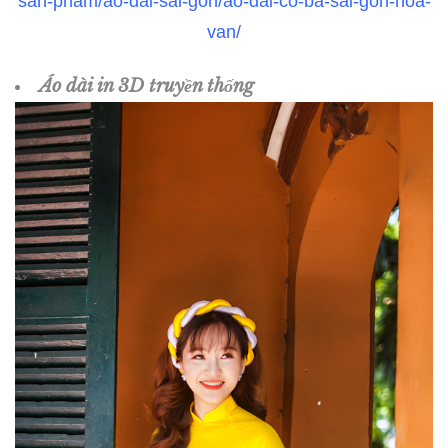
san-pham/ao-dai-sai-gon/ao-dai-co-ba-sai-gon-hoa-
van/
Áo dài in 3D truyền thống