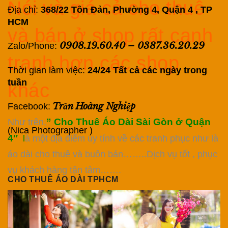
Nói và giá cả cho thuê
Địa chỉ:
368/22 Tôn Đản, Phường 4, Quận 4 , TP
HCM
và bán ở shop rất cạnh
0908.19.60.40
–
0387.36.20.29
Zalo/Phone:
tranh hơn các shop
Thời gian làm việc:
24/24 Tất cả các ngày trong
tuần
khác
Trần Hoàng Nghiệp
Facebook:
” Cho Thuê Áo Dài Sài Gòn ở Quận
Như trên,
(Nica Photographer )
4″
l
à một địa điểm uy tính về các tranh phục như là
áo dài cho thuê và buôn bán……..Dịch vụ tốt , phục
vụ khách hàng tận tâm…….
CHO THUÊ ÁO DÀI TPHCM