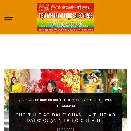
By
Bán và cho thuê áo dài ở TPHCM
In
TIN TỨC CỬA HÀNG
1 Comment
CHO THUÊ ÁO DÀI Ở QUẬN 1 – THUÊ ÁO
DÀI Ở QUẬN 1 TP HỒ CHÍ MINH
19/08/2021