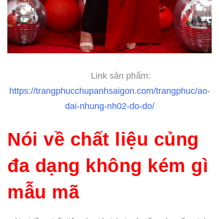
Link sản phẩm:
https://trangphucchupanhsaigon.com/trangphuc/ao-
dai-nhung-nh02-do-do/
Nói về chất liệu củng
đa dạng không kém gì
mẫu mã