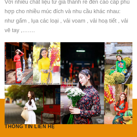
Với nhiều chất liệu từ giá thành rẻ đến cáo cấp phù
hợp cho nhiều múc đích và nhu cầu khác nhau:
như gấm , lụa các loại , vải voam , vải hoạ tiết , vải
vẽ tay ,…….
THÔNG TIN LIÊN HỆ