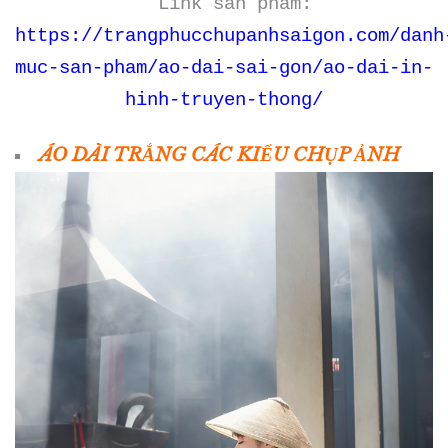
Link sản phẩm:
https://trangphucchupanhsaigon.com/danh
muc-san-pham/ao-dai-sai-gon/ao-dai-in-
hinh-truyen-thong/
ÁO DÀI TRẮNG CÁC KIỂU CHỤP ẢNH