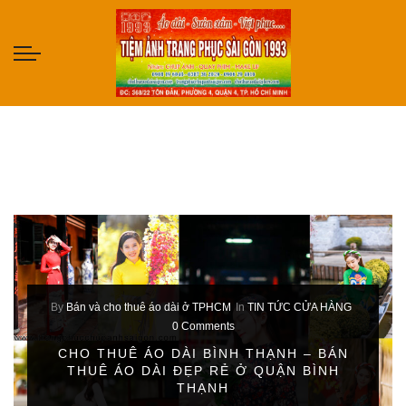
By
Bán và cho thuê áo dài ở TPHCM
In
TIN TỨC CỬA HÀNG
0 Comments
CHO THUÊ ÁO DÀI BÌNH THẠNH – BÁN
THUÊ ÁO DÀI ĐẸP RẺ Ở QUẬN BÌNH
THẠNH