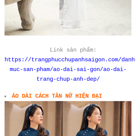
Link sản phẩm:
https://trangphucchupanhsaigon.com/danh
muc-san-pham/ao-dai-sai-gon/ao-dai-
trang-chup-anh-dep/
ÁO DÀI CÁCH TÂN NỮ HIỆN ĐẠI