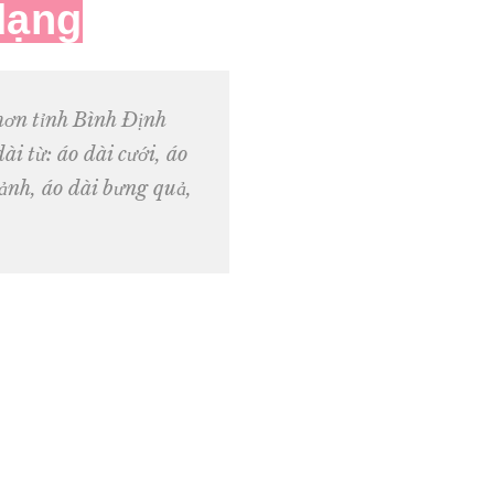
dạng
hơn tỉnh Bình Định
ài từ: áo dài cưới, áo
 ảnh, áo dài bưng quả,