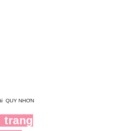
ài QUY NHƠN
i trang