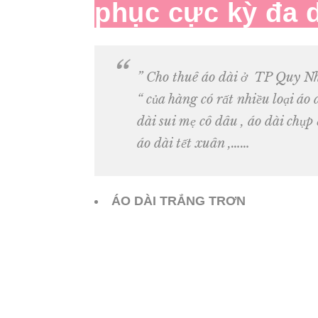
phục cực kỳ đa 
” Cho thuê áo dài ở TP Quy N
“
của hàng có rất nhiều loại áo d
dài sui mẹ cô dâu , áo dài chụp
áo dài tết xuân ,……
ÁO DÀI TRẮNG TRƠN