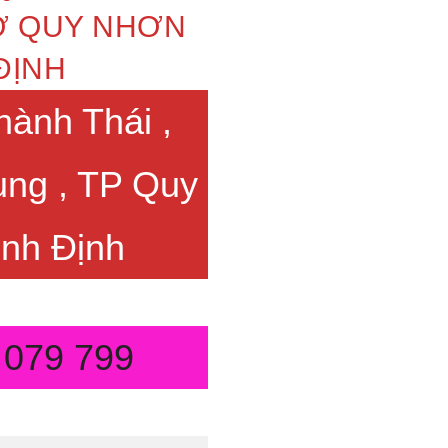
 Ở QUY NHƠN
ĐỊNH
hành Thái ,
ng , TP Quy
ình Định
 079 799