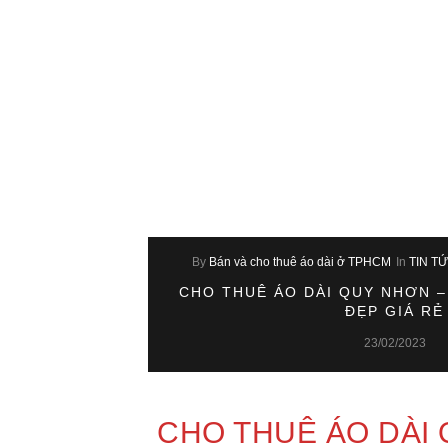
By
Bán và cho thuê áo dài ở TPHCM
In
TIN T
CHO THUÊ ÁO DÀI QUY NHƠN –
ĐẸP GIÁ RẺ
23/02/2023
CHO THUÊ ÁO DÀI