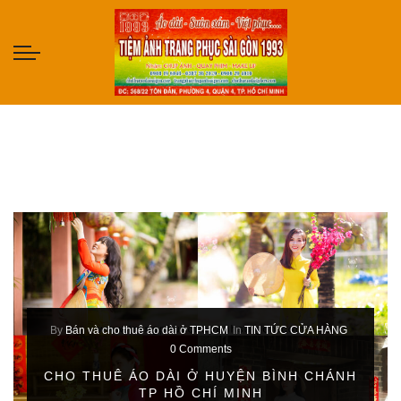
By
Bán và cho thuê áo dài ở TPHCM
In
TIN TỨC CỬA HÀNG
0 Comments
CHO THUÊ ÁO DÀI Ở HUYỆN BÌNH CHÁNH
TP HỒ CHÍ MINH