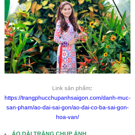
Link sản phẩm
:
https://trangphucchupanhsaigon.com/danh-muc-
san-pham/ao-dai-sai-gon/ao-dai-co-ba-sai-gon-
hoa-van/
ÁO DÀI TRẮNG CHỤP ẢNH