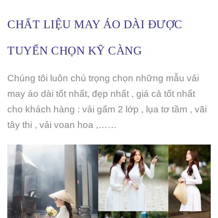
CHẤT LIỆU MAY ÁO DÀI ĐƯỢC
TUYỂN CHỌN KỸ CÀNG
Chúng tôi luôn chú trọng chọn những mẫu vải
may áo dài tốt nhất, đẹp nhất , giá cả tốt nhất
cho khách hàng : vải gấm 2 lớp , lụa tơ tầm , vãi
tây thi , vải voan hoa ,……