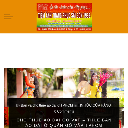
By
Bán và cho thuê áo dài ở TPHCM
In
TIN TỨC CỬA HÀNG
0 Comments
CHO THUÊ ÁO DÀI GÒ VẤP – THUÊ BÁN
ÁO DÀI Ở QUẬN GÒ VẤP TPHCM