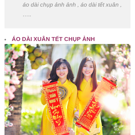
áo dài chụp ảnh ảnh , áo dài tết xuân ,
…..
ÁO DÀI XUÂN TẾT CHỤP ẢNH