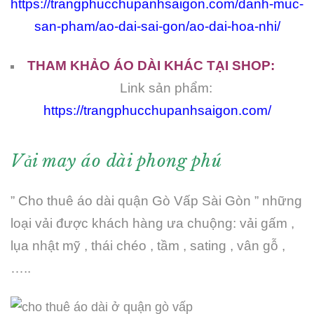
https://trangphucchupanhsaigon.com/danh-muc-
san-pham/ao-dai-sai-gon/ao-dai-hoa-nhi/
THAM KHẢO ÁO DÀI KHÁC TẠI SHOP:
Link sản phẩm:
https://trangphucchupanhsaigon.com/
Vải may áo dài phong phú
” Cho thuê áo dài quận Gò Vấp Sài Gòn ” những
loại vải được khách hàng ưa chuộng: vải gấm ,
lụa nhật mỹ , thái chéo , tầm , sating , vân gỗ ,
…..