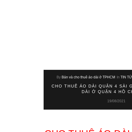
By
Bán và cho thuê áo dài ở TPHCM
In
TIN T
CHO THUÊ ÁO DÀI QUẬN 4 SÀI 
DÀI Ở QUẬN 4 HỒ C
19/08/2021