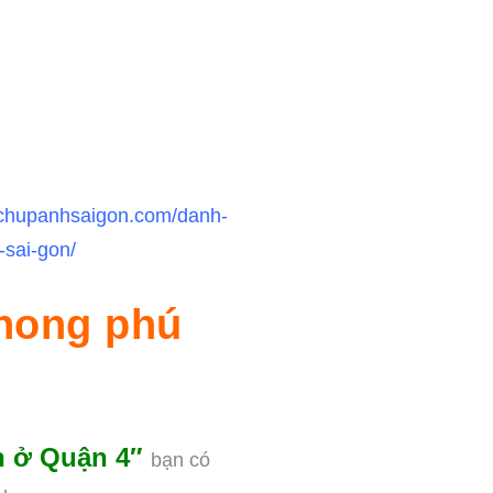
cchupanhsaigon.com/danh-
sai-gon/
hong phú
n ở Quận 4″
bạn có