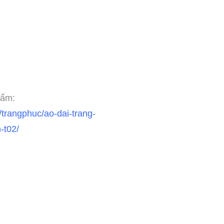
ẩm:
trangphuc/ao-dai-trang-
-t02/