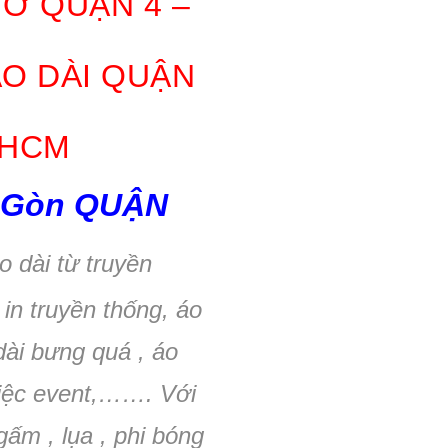
 Ở QUẬN 4 –
ÁO DÀI QUẬN
 HCM
i Gòn QUẬN
o dài từ truyền
 in truyền thống, áo
 dài bưng quá , áo
 tiệc event,……. Với
gấm , lụa , phi bóng