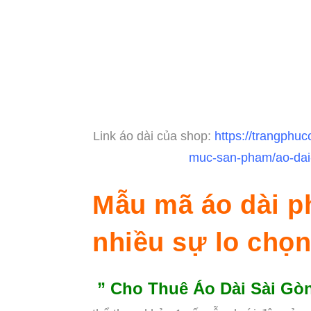
Link áo dài của shop:
https://trangphu
muc-san-pham/ao-dai-
Mẫu mã áo dài p
nhiều sự lo chọn
” Cho Thuê Áo Dài Sài Gò