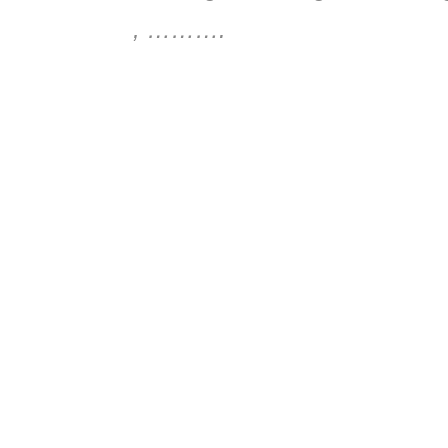
, ……….