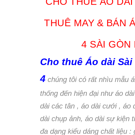
CHO THUÊ ÁO DÀI
THUÊ MAY & BÁN 
4 SÀI GÒN
Cho thuê Áo dài Sà
4
chúng tôi có rất nhìu mẫu á
thống đến hiện đại như áo dài
dài các tân , áo dài cưới , áo
dài chụp ảnh, áo dài sự kiện
đa dạng kiểu dáng chất liệu : 