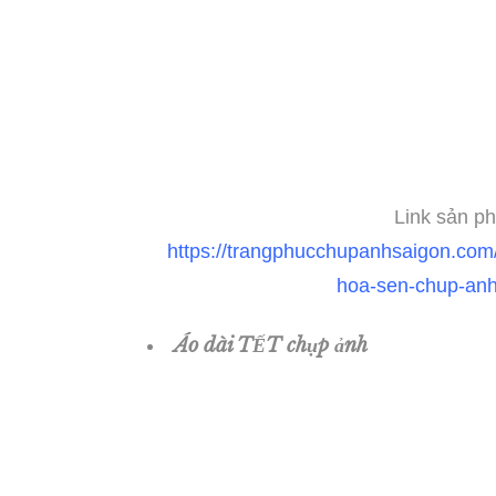
Link sản ph
https://trangphucchupanhsaigon.com/
hoa-sen-chup-anh
Áo dài TẾT chụp ảnh