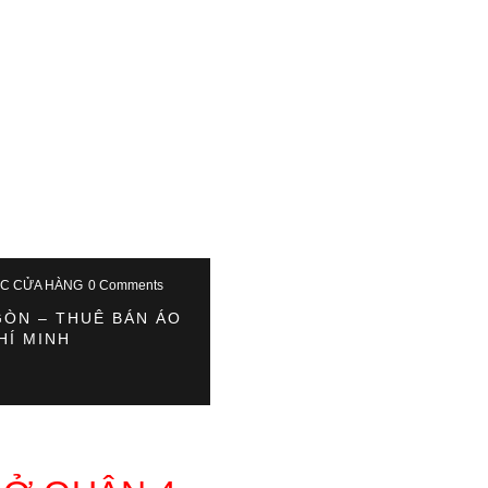
ỨC CỬA HÀNG
0 Comments
GÒN – THUÊ BÁN ÁO
HÍ MINH