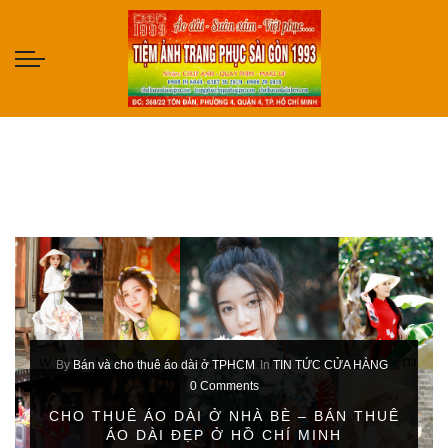
By
Bán và cho thuê áo dài ở TPHCM
In
TIN TỨC CỬA HÀNG
0 Comments
CHO THUÊ ÁO DÀI Ở NHÀ BÈ – BÁN THUÊ
ÁO DÀI ĐẸP Ở HỒ CHÍ MINH