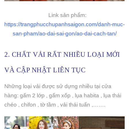
Link sản phẩm:
https://trangphucchupanhsaigon.com/danh-muc-
san-pham/ao-dai-sai-gon/ao-dai-cach-tan/
2. CHẤT VẢI RẤT NHIỀU LOẠI MỚI
VÀ CẬP NHẬT LIÊN TỤC
Những loại vải được sử dựng nhiều tại cửa
hàng: gấm 2 lớp , gấm xốp , lụa habita , lụa thái
chéo , chifon , tờ tầm , vải thái tuấn ,…….