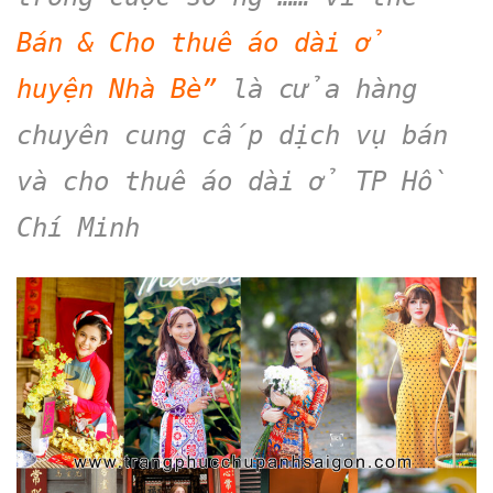
Bán & Cho thuê áo dài ở
huyện Nhà Bè”
là cửa hàng
chuyên cung cấp dịch vụ bán
và cho thuê áo dài ở TP Hồ
Chí Minh