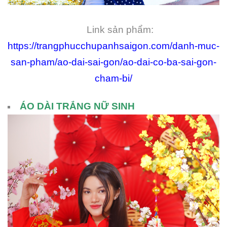
Link sản phẩm:
https://trangphucchupanhsaigon.com/danh-muc-
san-pham/ao-dai-sai-gon/ao-dai-co-ba-sai-gon-
cham-bi/
ÁO DÀI TRẮNG NỮ SINH