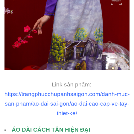
Link sản phẩm:
https://trangphucchupanhsaigon.com/danh-muc-
san-pham/ao-dai-sai-gon/ao-dai-cao-cap-ve-tay-
thiet-ke/
ÁO DÀI CÁCH TÂN HIỆN ĐẠI