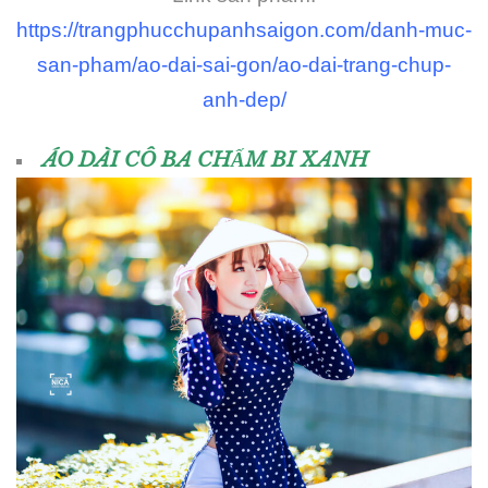
https://trangphucchupanhsaigon.com/danh-muc-
san-pham/ao-dai-sai-gon/ao-dai-trang-chup-
anh-dep/
ÁO DÀI CÔ BA CHẤM BI XANH