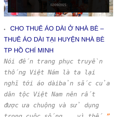
02/09/2021
CHO THUÊ ÁO DÀI Ở NHÀ BÈ –
THUÊ ÁO DÀI TẠI HUYỆN NHÀ BÈ
TP HỒ CHÍ MINH
Nói đến trang phục truyền
thống Việt Nám là ta lại
nghĩ tới áo dàibản sắc của
dân tộc Việt Nam nên rất
được ưa chuộng và sử dụng
trong cuộc sống …… vì thế
”