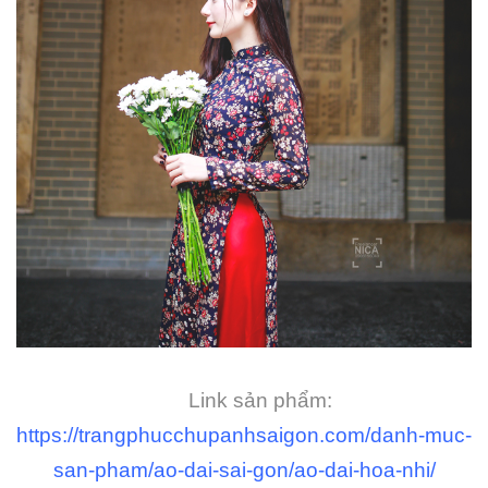
Link sản phẩm:
https://trangphucchupanhsaigon.com/danh-muc-
san-pham/ao-dai-sai-gon/ao-dai-hoa-nhi/