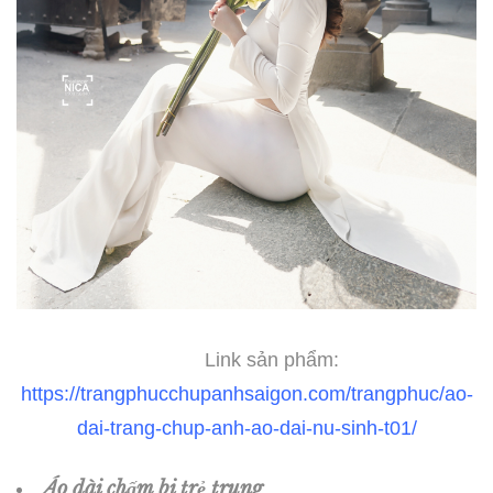
Link sản phẩm:
https://trangphucchupanhsaigon.com/trangphuc/ao-
dai-trang-chup-anh-ao-dai-nu-sinh-t01/
Áo dài chấm bi trẻ trung