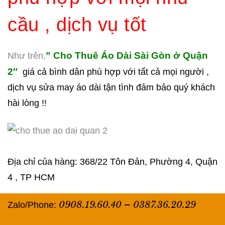
cầu , dịch vụ tốt
” Cho Thuê Áo Dài Sài Gòn ở Quận
Như trên,
2″
giá cả bình dân phù hợp với tất cả mọi người ,
dịch vụ sửa may áo dài tận tình đảm bảo quý khách
hài lòng !!
Địa chỉ của hàng: 368/22 Tôn Đản, Phường 4, Quận
4 , TP HCM
0908.19.60.40
–
0387.36.20.29
Zalo/Phone: