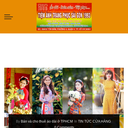
By
Bán và cho thuê áo dài ở TPHCM
In
TIN TỨC CỬA HÀNG
0 Comments