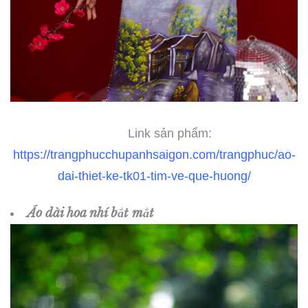
Link sản phẩm:
https://trangphucchupanhsaigon.com/trangphuc/ao-
dai-thiet-ke-tk01-tim-ve-que-huong/
Áo dài hoa nhí bắt mắt