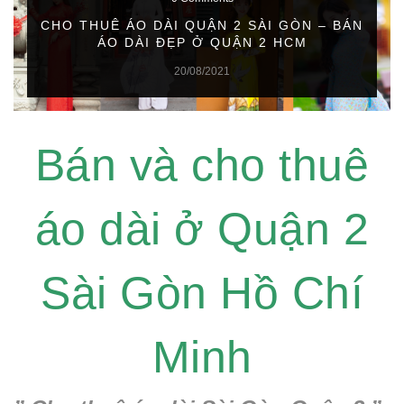
CHO THUÊ ÁO DÀI QUẬN 2 SÀI GÒN – BÁN
ÁO DÀI ĐẸP Ở QUẬN 2 HCM
20/08/2021
Bán và cho thuê
áo dài ở Quận 2
Sài Gòn Hồ Chí
Minh