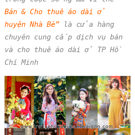
Bán & Cho thuê áo dài ở
huyện Nhà Bè”
là cửa hàng
chuyên cung cấp dịch vụ bán
và cho thuê áo dài ở TP Hồ
Chí Minh