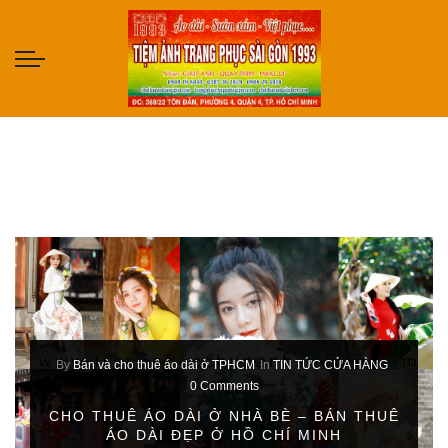
By
Bán và cho thuê áo dài ở TPHCM
In
TIN TỨC CỬA HÀNG
0 Comments
CHO THUÊ ÁO DÀI Ở NHÀ BÈ – BÁN THUÊ
ÁO DÀI ĐẸP Ở HỒ CHÍ MINH