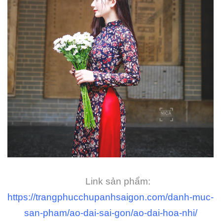
Link sản phẩm:
https://trangphucchupanhsaigon.com/danh-muc-
san-pham/ao-dai-sai-gon/ao-dai-hoa-nhi/