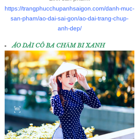
https://trangphucchupanhsaigon.com/danh-muc-
san-pham/ao-dai-sai-gon/ao-dai-trang-chup-
anh-dep/
ÁO DÀI CÔ BA CHẤM BI XANH