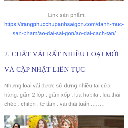
Link sản phẩm:
https://trangphucchupanhsaigon.com/danh-muc-
san-pham/ao-dai-sai-gon/ao-dai-cach-tan/
2. CHẤT VẢI RẤT NHIỀU LOẠI MỚI
VÀ CẬP NHẬT LIÊN TỤC
Những loại vải được sử dựng nhiều tại cửa
hàng: gấm 2 lớp , gấm xốp , lụa habita , lụa thái
chéo , chifon , tờ tầm , vải thái tuấn ,…….