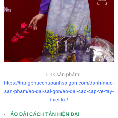
Link sản phẩm:
https://trangphucchupanhsaigon.com/danh-muc-
san-pham/ao-dai-sai-gon/ao-dai-cao-cap-ve-tay-
thiet-ke/
ÁO DÀI CÁCH TÂN HIỆN ĐẠI