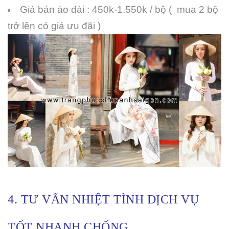
Giá bán áo dài : 450k-1.550k / bộ ( mua 2 bộ
trở lên có giá ưu đãi )
4. TƯ VẤN NHIỆT TÌNH DỊCH VỤ
TỐT NHANH CHỐNG