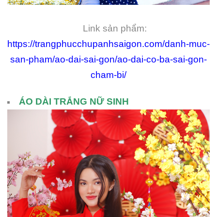
Link sản phẩm:
https://trangphucchupanhsaigon.com/danh-muc-
san-pham/ao-dai-sai-gon/ao-dai-co-ba-sai-gon-
cham-bi/
ÁO DÀI TRẮNG NỮ SINH