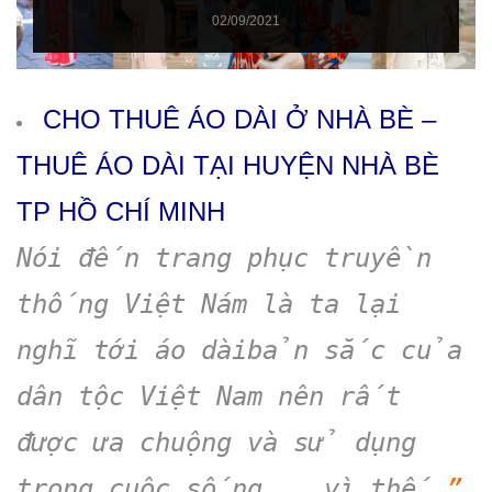
02/09/2021
CHO THUÊ ÁO DÀI Ở NHÀ BÈ –
THUÊ ÁO DÀI TẠI HUYỆN NHÀ BÈ
TP HỒ CHÍ MINH
Nói đến trang phục truyền
thống Việt Nám là ta lại
nghĩ tới áo dàibản sắc của
dân tộc Việt Nam nên rất
được ưa chuộng và sử dụng
trong cuộc sống …… vì thế
”