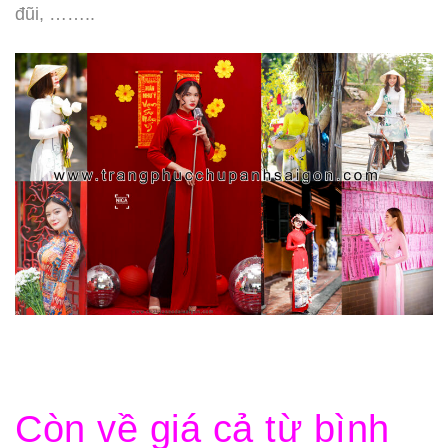
đũi, ……..
Còn về giá cả từ bình