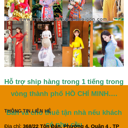
Hỗ trợ ship hàng trong 1 tiếng trong
vòng thành phố HỒ CHÍ MINH….
THÔNG TIN LIÊN HỆ
Bán và cho thuê tận nhà nếu khách
có nhu cầu
Địa chỉ:
368/22 Tôn Đản, Phường 4, Quận 4 , TP