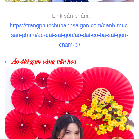
Link sản phẩm:
https://trangphucchupanhsaigon.com/danh-muc-
san-pham/ao-dai-sai-gon/ao-dai-co-ba-sai-gon-
cham-bi/
Áo dài gấm vàng vân hoa