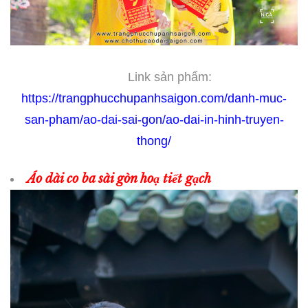
Link sản phẩm:
https://trangphucchupanhsaigon.com/danh-muc-
san-pham/ao-dai-sai-gon/ao-dai-in-hinh-truyen-
thong/
Áo dài co ba sài gòn hoạ tiết gạch