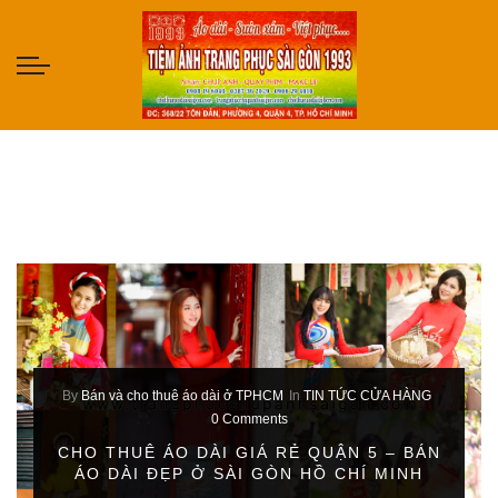
By
Bán và cho thuê áo dài ở TPHCM
In
TIN TỨC CỬA HÀNG
0 Comments
CHO THUÊ ÁO DÀI GIÁ RẺ QUẬN 5 – BÁN
ÁO DÀI ĐẸP Ở SÀI GÒN HỒ CHÍ MINH