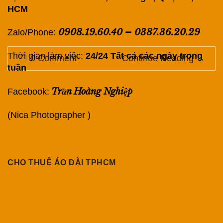
HCM
0908.19.60.40
–
0387.36.20.29
Zalo/Phone:
Thời gian làm việc:
24/24 Tất cả các ngày trong
0 Comment
Continue Reading
→
tuần
Trần Hoàng Nghiệp
Facebook:
(Nica Photographer )
CHO THUÊ ÁO DÀI TPHCM