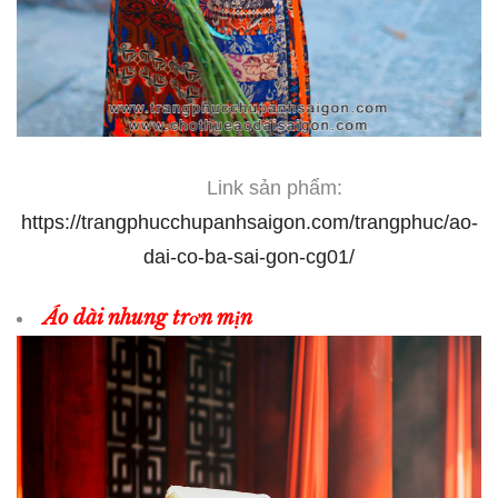
Link sản phẩm:
https://trangphucchupanhsaigon.com/trangphuc/ao-
dai-co-ba-sai-gon-cg01/
Áo dài nhung trơn mịn