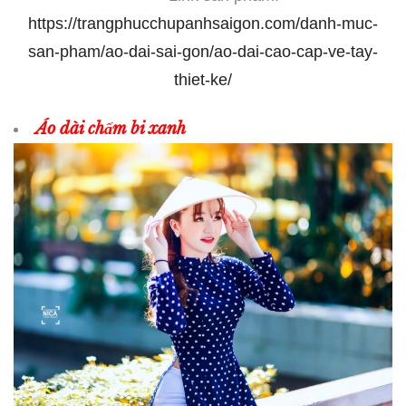
https://trangphucchupanhsaigon.com/danh-muc-
san-pham/ao-dai-sai-gon/ao-dai-cao-cap-ve-tay-
thiet-ke/
Áo dài chấm bi xanh