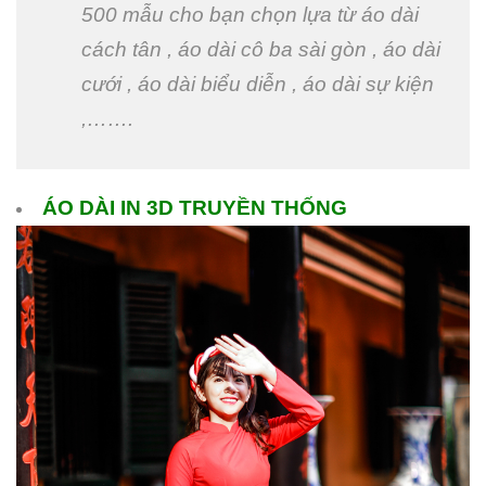
500 mẫu cho bạn chọn lựa từ áo dài
cách tân , áo dài cô ba sài gòn , áo dài
cưới , áo dài biểu diễn , áo dài sự kiện
,…….
ÁO DÀI IN 3D TRUYỀN THỐNG