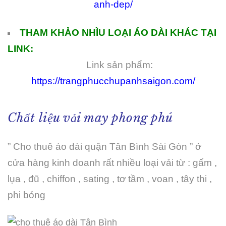
anh-dep/
THAM KHẢO NHÌU LOẠI ÁO DÀI KHÁC TẠI
LINK:
Link sản phẩm:
https://trangphucchupanhsaigon.com/
Chất liệu vải may phong phú
” Cho thuê áo dài quận Tân Bình Sài Gòn ” ở
cửa hàng kinh doanh rất nhiều loại vải từ : gấm ,
lụa , đũ , chiffon , sating , tơ tầm , voan , tây thi ,
phi bóng