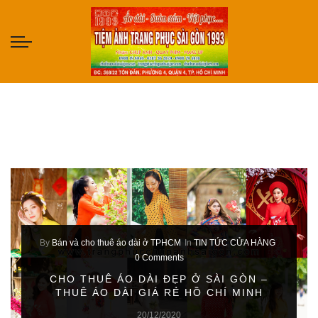
By
Bán và cho thuê áo dài ở TPHCM
In
TIN TỨC CỬA HÀNG
0 Comments
CHO THUÊ ÁO DÀI ĐẸP Ở SÀI GÒN –
THUÊ ÁO DÀI GIÁ RẺ HỒ CHÍ MINH
20/12/2020