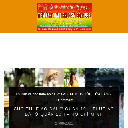
By
Bán và cho thuê áo dài ở TPHCM
In
TIN TỨC CỬA HÀNG
1 Comment
CHO THUÊ ÁO DÀI Ở QUẬN 10 – THUÊ ÁO
DÀI Ở QUẬN 10 TP HỒ CHÍ MINH
27/08/2021