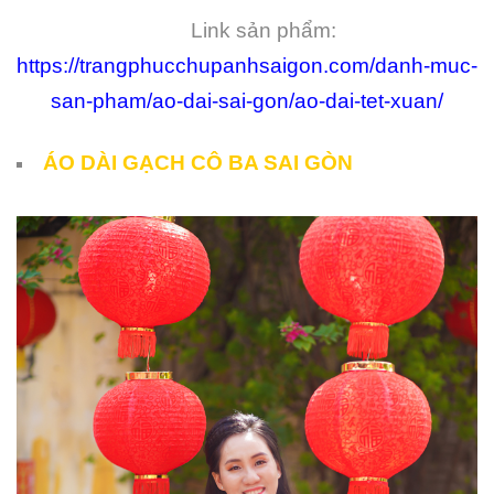
Link sản phẩm:
https://trangphucchupanhsaigon.com/danh-muc-
san-pham/ao-dai-sai-gon/ao-dai-tet-xuan/
ÁO DÀI GẠCH CÔ BA SAI GÒN