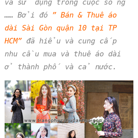
và sử dụng trong cuộc sống
…… Bởi đó
” Bán & Thuê áo
dài Sài Gòn quận 10 tại TP
HCM”
đã hiểu và cung cấp
nhu cầu mua và thuê áo dài
ở thành phố và cả nước.