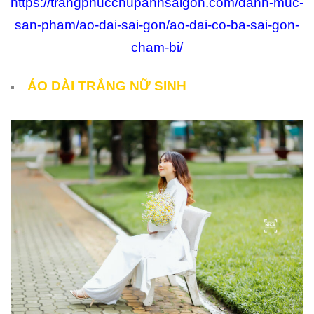
https://trangphucchupanhsaigon.com/danh-muc-
san-pham/ao-dai-sai-gon/ao-dai-co-ba-sai-gon-
cham-bi/
ÁO DÀI TRẮNG NỮ SINH