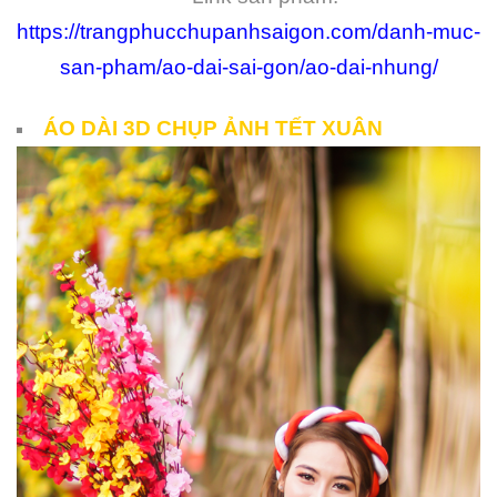
https://trangphucchupanhsaigon.com/danh-muc-
san-pham/ao-dai-sai-gon/ao-dai-nhung/
ÁO DÀI 3D CHỤP ẢNH TẾT XUÂN