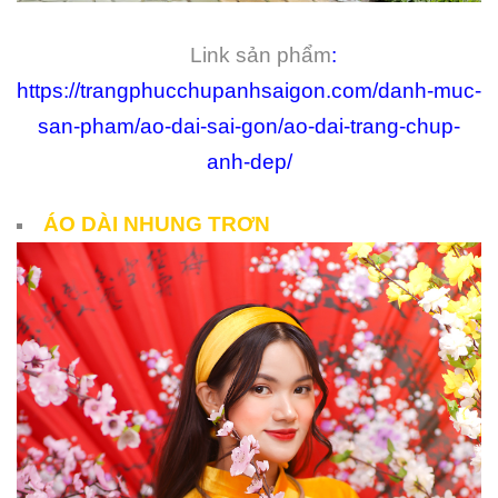
Link sản phẩm
:
https://trangphucchupanhsaigon.com/danh-muc-
san-pham/ao-dai-sai-gon/ao-dai-trang-chup-
anh-dep/
ÁO DÀI NHUNG TRƠN