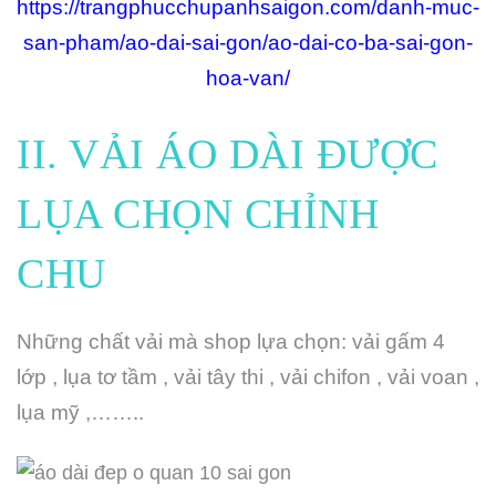
https://trangphucchupanhsaigon.com/danh-muc-
san-pham/ao-dai-sai-gon/ao-dai-co-ba-sai-gon-
hoa-van/
II. VẢI ÁO DÀI ĐƯỢC
LỤA CHỌN CHỈNH
CHU
Những chất vải mà shop lựa chọn: vải gấm 4
lớp , lụa tơ tầm , vải tây thi , vải chifon , vải voan ,
lụa mỹ ,……..