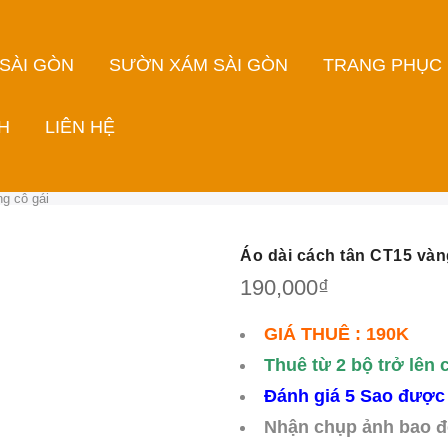
 SÀI GÒN
SƯỜN XÁM SÀI GÒN
TRANG PHỤC
H
LIÊN HỆ
g cô gái
Áo dài cách tân CT15 vàn
190,000
₫
GIÁ THUÊ : 190K
Thuê từ 2 bộ trở lên 
Đánh giá 5 Sao được
Nhận chụp ảnh bao đ