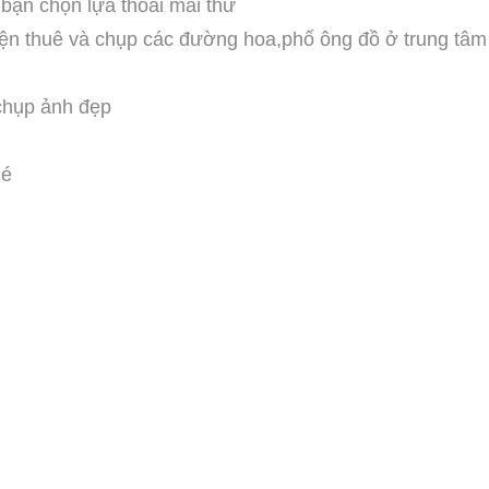
bạn chọn lựa thoải mái thử
iện thuê và chụp các đường hoa,phố ông đồ ở trung tâm
 chụp ảnh đẹp
hé