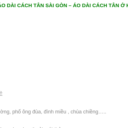
O DÀI CÁCH TÂN SÀI GÒN – ÁO DÀI CÁCH TÂN Ở 
Ẻ
ường, phố ông đùa, đình miều , chùa chiềng…..