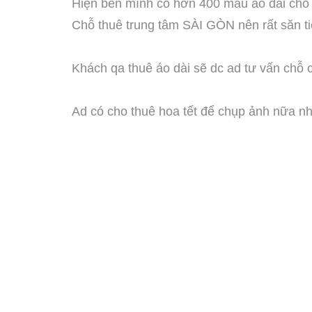
Hiện bên mình có hơn 400 mẫu áo dài cho 
Chỗ thuê trung tâm SÀI GÒN nên rất săn t
Khách qa thuê áo dài sẽ dc ad tư vấn chỗ
Ad có cho thuê hoa tết để chụp ảnh nữa n