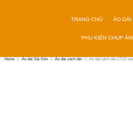
TRANG CHỦ
ÁO DÀI
PHỤ KIỆN CHỤP ẢN
Home
Áo dài Sài Gòn
Áo dài cách tân
Áo dài cách tân CT15 vàn