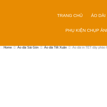
TRANG CHỦ
ÁO DÀI
PHỤ KIỆN CHỤP ẢN
Home
Áo dài Sài Gòn
Áo dài Tết Xuân
Áo dài in TẾT dây pháo 