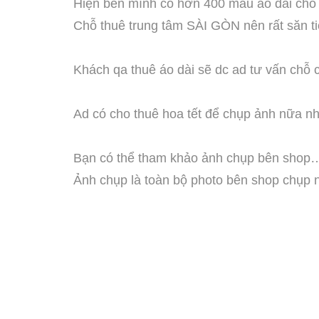
Hiện bên mình có hơn 400 mẫu áo dài cho 
Chỗ thuê trung tâm SÀI GÒN nên rất săn t
Khách qa thuê áo dài sẽ dc ad tư vấn chỗ
Ad có cho thuê hoa tết để chụp ảnh nữa n
Bạn có thể tham khảo ảnh chụp bên shop
Ảnh chụp là toàn bộ photo bên shop chụp 