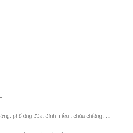
Ẻ
ường, phố ông đùa, đình miều , chùa chiềng…..