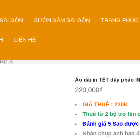
 SÀI GÒN
SƯỜN XÁM SÀI GÒN
TRANG PHỤC
H
LIÊN HỆ
IN42 đỏ
Áo dài in TẾT dây pháo I
220,000
₫
GIÁ THUÊ : 220K
Thuê từ 2 bộ trở lên 
Đánh giá 5 Sao được
Nhận chụp ảnh bao đ