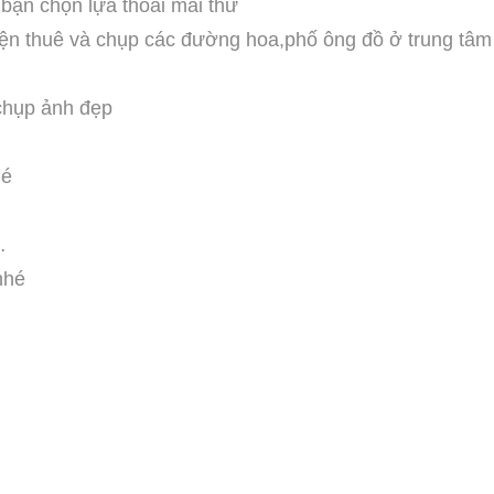
bạn chọn lựa thoải mái thử
iện thuê và chụp các đường hoa,phố ông đồ ở trung tâm
 chụp ảnh đẹp
hé
…
nhé