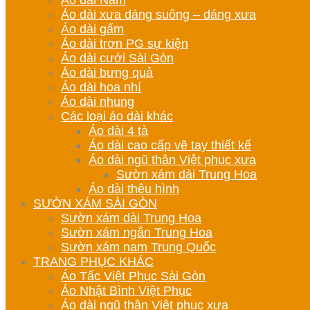
Áo dài Nam
Áo dài xưa dáng suông – dáng xưa
Áo dài gấm
Áo dài trơn PG sự kiện
Áo dài cưới Sài Gòn
Áo dài bưng quả
Áo dài hoa nhí
Áo dài nhung
Các loại áo dài khác
Áo dài 4 tà
Áo dài cao cấp vẽ tay thiết kế
Áo dài ngũ thân Việt phục xưa
Sườn xám dài Trung Hoa
Áo dài thêu hình
SƯỜN XÁM SÀI GÒN
Sườn xám dài Trung Hoa
Sườn xám ngắn Trung Hoa
Sườn xám nam Trung Quốc
TRANG PHỤC KHÁC
Áo Tấc Việt Phục Sài Gòn
Áo Nhật Bình Việt Phục
Áo dài ngũ thân Việt phục xưa