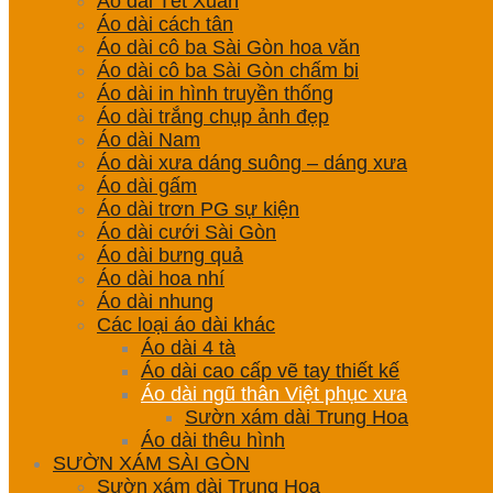
Áo dài Tết Xuân
Áo dài cách tân
Áo dài cô ba Sài Gòn hoa văn
Áo dài cô ba Sài Gòn chấm bi
Áo dài in hình truyền thống
Áo dài trắng chụp ảnh đẹp
Áo dài Nam
Áo dài xưa dáng suông – dáng xưa
Áo dài gấm
Áo dài trơn PG sự kiện
Áo dài cưới Sài Gòn
Áo dài bưng quả
Áo dài hoa nhí
Áo dài nhung
Các loại áo dài khác
Áo dài 4 tà
Áo dài cao cấp vẽ tay thiết kế
Áo dài ngũ thân Việt phục xưa
Sườn xám dài Trung Hoa
Áo dài thêu hình
SƯỜN XÁM SÀI GÒN
Sườn xám dài Trung Hoa