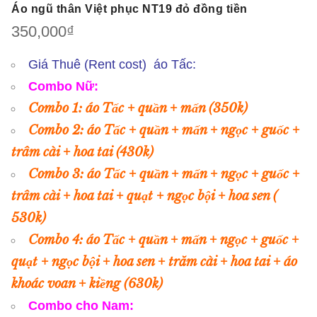
Áo ngũ thân Việt phục NT19 đỏ đồng tiền
350,000
₫
Giá Thuê (Rent cost) áo Tấc:
Combo Nữ:
Combo 1: áo Tấc + quần + mấn (350k)
Combo 2: áo Tấc + quần + mấn + ngọc + guốc +
trâm cài + hoa tai (430k)
Combo 3: áo Tấc + quần + mấn + ngọc + guốc +
trâm cài + hoa tai + quạt + ngọc bội + hoa sen (
530k)
Combo 4: áo Tấc + quần + mấn + ngọc + guốc +
quạt + ngọc bội + hoa sen + trăm cài + hoa tai + áo
khoác voan + kiềng (630k)
Combo cho Nam: