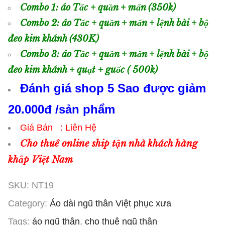
Combo 1: áo Tấc + quần + mấn (350k)
Combo 2: áo Tấc + quần + mấn + lệnh bài + bộ
đeo kim khánh (430K)
Combo 3: áo Tấc + quần + mấn + lệnh bài + bộ
đeo kim khánh + quạt + guốc ( 500k)
Đánh giá shop 5 Sao được giảm
20.000đ /sản phẩm
Giá Bán : Liên Hệ
Cho thuê online ship tận nhà khách hàng
khắp Việt Nam
SKU:
NT19
Category:
Áo dài ngũ thân Việt phục xưa
Tags:
áo ngũ thân
,
cho thuê ngũ thân