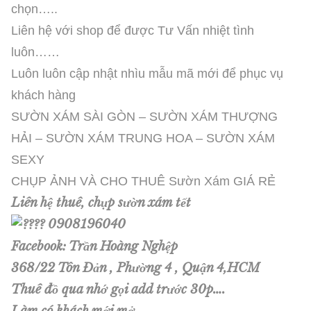
chọn…..
Liên hệ với shop để được Tư Vấn nhiệt tình
luôn……
Luôn luôn cập nhật nhìu mẫu mã mới để phục vụ
khách hàng
SƯỜN XÁM SÀI GÒN – SƯỜN XÁM THƯỢNG
HẢI – SƯỜN XÁM TRUNG HOA – SƯỜN XÁM
SEXY
CHỤP ẢNH VÀ CHO THUÊ Sườn Xám GIÁ RẺ
Liên hệ thuê, chụp sườn xám tết
0908196040
Facebook: Trần Hoàng Nghệp
368/22 Tôn Đản , Phường 4 , Quận 4,HCM
Thuê đồ qua nhớ gọi add trước 30p….
Làm có khách mới mở…