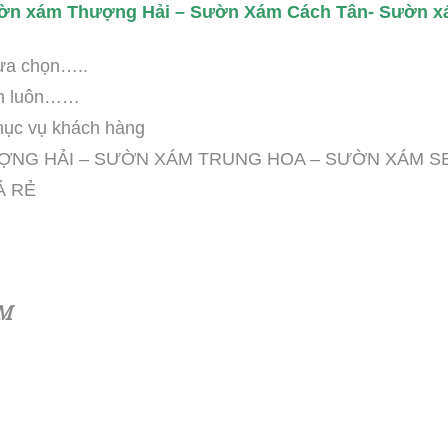
ờn xám Thượng Hải – Sườn Xám Cách Tân- Sườn x
ựa chọn…..
ình luôn……
hục vụ khách hàng
ỢNG HẢI – SƯỜN XÁM TRUNG HOA – SƯỜN XÁM S
Á RẺ
CM