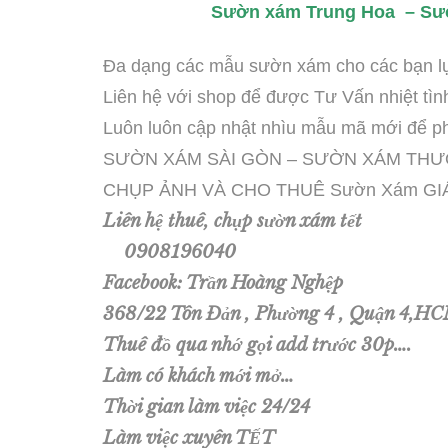
Sườn xám Trung Hoa – Sư
Đa dạng các mẫu sườn xám cho các bạn l
Liên hệ với shop để được Tư Vấn nhiệt t
Luôn luôn cập nhật nhìu mẫu mã mới để p
SƯỜN XÁM SÀI GÒN – SƯỜN XÁM THƯ
CHỤP ẢNH VÀ CHO THUÊ Sườn Xám GI
Liên hệ thuê, chụp sườn xám tết
0908196040
Facebook: Trần Hoàng Nghệp
368/22 Tôn Đản , Phường 4 , Quận 4,H
Thuê đồ qua nhớ gọi add trước 30p….
Làm có khách mới mở…
Thời gian làm việc 24/24
Làm việc xuyên TẾT