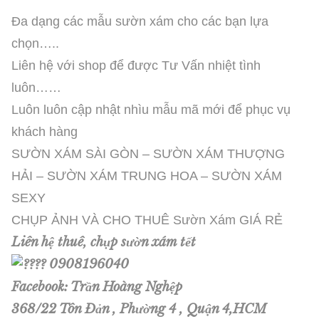
Đa dạng các mẫu sườn xám cho các bạn lựa
chọn…..
Liên hệ với shop để được Tư Vấn nhiệt tình
luôn……
Luôn luôn cập nhật nhìu mẫu mã mới để phục vụ
khách hàng
SƯỜN XÁM SÀI GÒN – SƯỜN XÁM THƯỢNG
HẢI – SƯỜN XÁM TRUNG HOA – SƯỜN XÁM
SEXY
CHỤP ẢNH VÀ CHO THUÊ Sườn Xám GIÁ RẺ
Liên hệ thuê, chụp sườn xám tết
0908196040
Facebook: Trần Hoàng Nghệp
368/22 Tôn Đản , Phường 4 , Quận 4,HCM