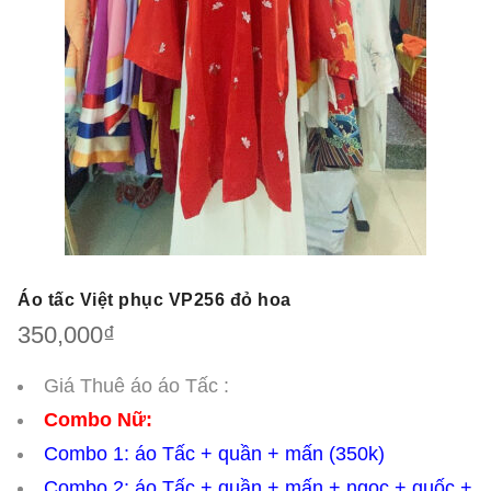
Áo tấc Việt phục VP256 đỏ hoa
350,000
₫
Giá Thuê áo áo Tấc :
Combo Nữ:
Combo 1: áo Tấc + quần + mấn (350k)
Combo 2: áo Tấc + quần + mấn + ngọc + guốc +