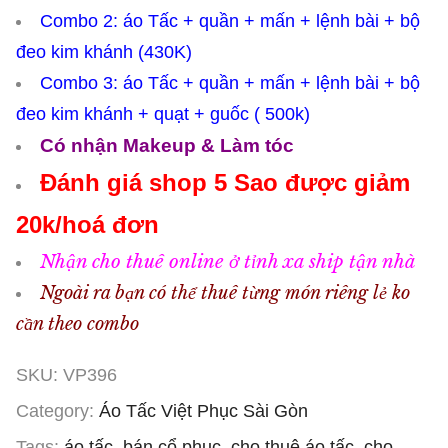
Combo 2: áo Tấc + quần + mấn + lệnh bài + bộ
đeo kim khánh (430K)
Combo 3: áo Tấc + quần + mấn + lệnh bài + bộ
đeo kim khánh + quạt + guốc ( 500k)
Có nhận Makeup & Làm tóc
Đánh giá shop 5 Sao được giảm
20k/hoá đơn
Nhận cho thuê online ở tỉnh xa ship tận nhà
Ngoài ra bạn có thể thuê từng món riêng lẻ ko
cần theo combo
SKU:
VP396
Category:
Áo Tấc Việt Phục Sài Gòn
Tags:
áo tấc
,
bán cổ phục
,
cho thuê áo tấc
,
cho