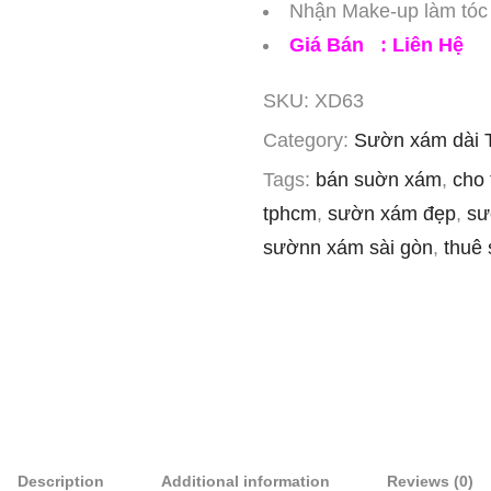
Nhận Make-up làm tóc 
Giá Bán : Liên Hệ
SKU:
XD63
Category:
Sườn xám dài 
Tags:
bán suờn xám
,
cho
tphcm
,
sườn xám đẹp
,
sư
sườnn xám sài gòn
,
thuê
Description
Additional information
Reviews (0)