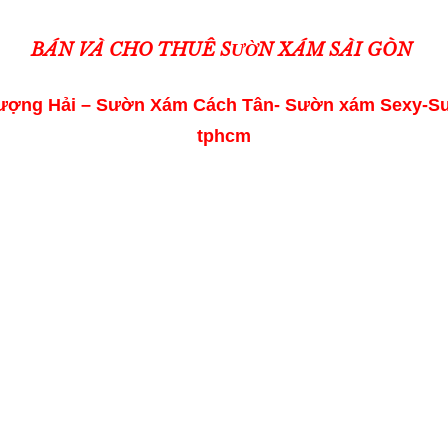
BÁN VÀ CHO THUÊ SƯỜN XÁM SÀI GÒN
ợng Hải – Sườn Xám Cách Tân- Sườn xám Sexy-Sư
tphcm