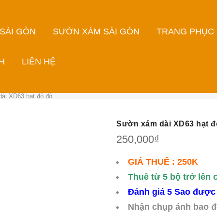
 SÀI GÒN
SƯỜN XÁM SÀI GÒN
TRANG PHỤC
H
LIÊN HỆ
ài XD63 hạt đỏ đô
Sườn xám dài XD63 hạt đ
250,000
₫
GIÁ THUÊ : 250K
Thuê từ 5 bộ trở lên 
Đánh giá 5 Sao được 
Nhận chụp ảnh bao đ