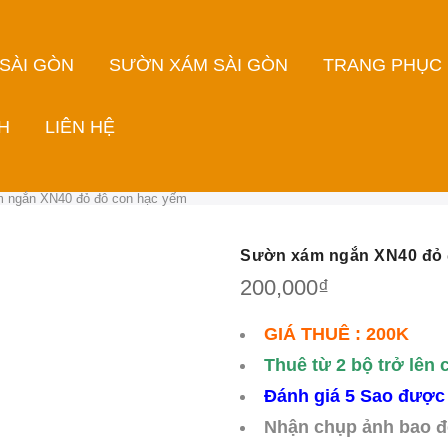
 SÀI GÒN
SƯỜN XÁM SÀI GÒN
TRANG PHỤC
H
LIÊN HỆ
 ngắn XN40 đỏ đô con hạc yếm
Sườn xám ngắn XN40 đỏ 
200,000
₫
GIÁ THUÊ : 200K
Thuê từ 2 bộ trở lên 
Đánh giá 5 Sao được
Nhận chụp ảnh bao đ